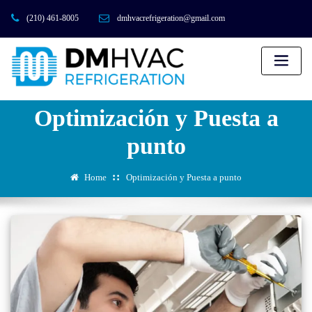
(210) 461-8005
dmhvacrefrigeration@gmail.com
Optimización y Puesta a
punto
Home
Optimización y Puesta a punto