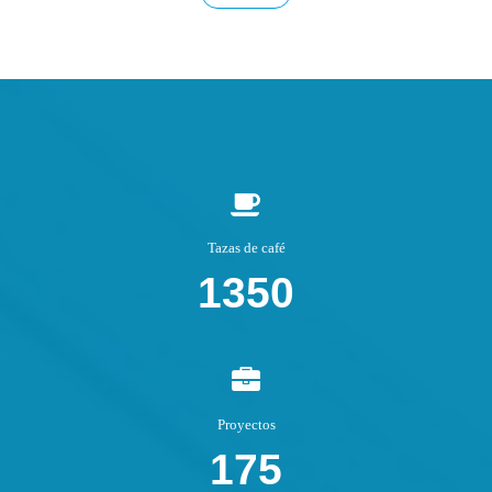
Tazas de café
1350
Proyectos
175